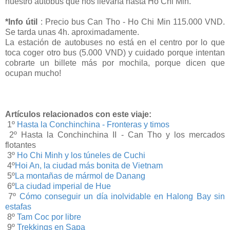
nuestro autobús que nos llevaría hasta Ho Chi Min.
*Info útil
: Precio bus Can Tho - Ho Chi Min 115.000 VND.
Se tarda unas 4h. aproximadamente.
La estación de autobuses no está en el centro por lo que
toca coger otro bus (5.000 VND) y cuidado porque intentan
cobrarte un billete más por mochila, porque dicen que
ocupan mucho!
Artículos relacionados con este viaje:
1º
Hasta la Conchinchina - Fronteras y timos
2º Hasta la Conchinchina II - Can Tho y los mercados
flotantes
3º
Ho Chi Minh y los túneles de Cuchi
4º
Hoi An, la ciudad más bonita de Vietnam
5º
La montañas de mármol de Danang
6º
La ciudad imperial de Hue
7º
Cómo conseguir un día inolvidable en Halong Bay sin
estafas
8º
Tam Coc por libre
9º
Trekkings en Sapa