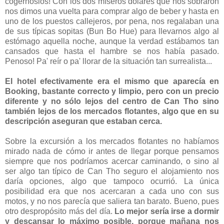
cogérnoslos! Con los dos míseros dólares que nos sobraron
nos dimos una vuelta para comprar algo de beber y hasta en
uno de los puestos callejeros, por pena, nos regalaban una
de sus típicas sopitas (Bun Bo Hue) para llevarnos algo al
estómago aquella noche, aunque la verdad estábamos tan
cansados que hasta el hambre se nos había pasado.
Penoso! Pa' reír o pa' llorar de la situación tan surrealista...
El hotel efectivamente era el mismo que aparecía en
Booking, bastante correcto y limpio, pero con un precio
diferente y no sólo lejos del centro de Can Tho sino
también lejos de los mercados flotantes, algo que en su
descripción aseguran que estaban cerca.
Sobre la excursión a los mercados flotantes no habíamos
mirado nada de cómo ir antes de llegar porque pensamos
siempre que nos podríamos acercar caminando, o sino al
ser algo tan típico de Can Tho seguro el alojamiento nos
daría opciones, algo que tampoco ocurrió. La única
posibilidad era que nos acercaran a cada uno con sus
motos, y no nos parecía que saliera tan barato. Bueno, pues
otro despropósito más del día.
Lo mejor sería irse a dormir
y descansar lo máximo posible, porque mañana nos