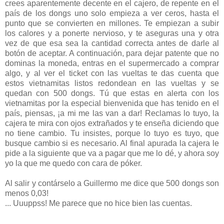
crees aparentemente decente en el cajero, de repente en el
país de los dongs uno solo empieza a ver ceros, hasta el
punto que se convierten en millones. Te empiezan a subir
los calores y a ponerte nervioso, y te aseguras una y otra
vez de que esa sea la cantidad correcta antes de darle al
botón de aceptar. A continuación, para dejar patente que no
dominas la moneda, entras en el supermercado a comprar
algo, y al ver el ticket con las vueltas te das cuenta que
estos vietnamitas listos redondean en las vueltas y se
quedan con 500 dongs. Tú que estas en alerta con los
vietnamitas por la especial bienvenida que has tenido en el
país, piensas, ¡a mi me las van a dar! Reclamas lo tuyo, la
cajera te mira con ojos extrañados y te enseña diciendo que
no tiene cambio. Tu insistes, porque lo tuyo es tuyo, que
busque cambio si es necesario. Al final apurada la cajera le
pide a la siguiente que va a pagar que me lo dé, y ahora soy
yo la que me quedo con cara de póker.
Al salir y contárselo a Guillermo me dice que 500 dongs son
menos 0,03!
... Uuuppss! Me parece que no hice bien las cuentas.