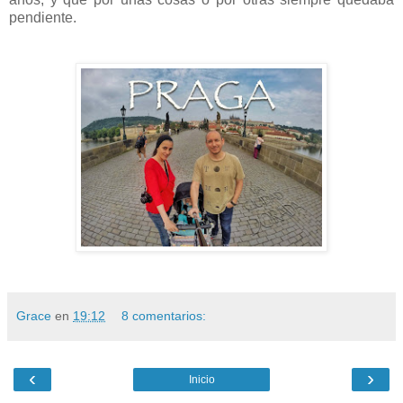
pendiente.
Grace
en
19:12
8 comentarios:
‹
›
Inicio