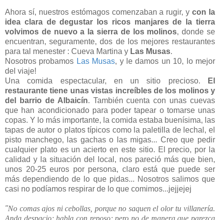
Ahora sí, nuestros estómagos comenzaban a rugir, y
con la
idea clara de degustar los ricos manjares de la tierra
volvimos de nuevo a la sierra de
los molinos
, donde se
encuentran, seguramente, dos de los mejores restaurantes
para tal menester : Cueva Martina y
Las Musas
.
Nosotros probamos
Las Musas
, y le damos un 10, lo mejor
del viaje!
Una comida espectacular, en un sitio precioso.
El
restaurante tiene unas
vistas increíbles de los molinos y
del barrio de Albaicín
. También cuenta con unas cuevas
que han acondicionado para poder tapear o tomarse unas
copas. Y lo más importante, la comida estaba buenísima, las
tapas de autor o platos típicos como la paletilla de lechal, el
pisto manchego, las gachas o las migas... Creo que pedir
cualquier plato es un acierto en este sitio. El precio, por la
calidad y la situación del local, nos pareció más que bien,
unos 20-25 euros por persona, claro está que puede ser
más dependiendo de lo que pidas... Nosotros salimos que
casi no podíamos respirar de lo que comimos...jejjejej
"
No comas ajos ni cebollas, porque no saquen el olor tu villanería.
Anda despacio; habla con reposo; pero no de manera que parezca