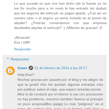
Lo que sucede es que nos han dicho (de la fuente yo no
me fío mucho pero a mi novio le han entrado las dudas)
que los seguros del vehículo se pagan aparte. ¿Fué así en
vuestro caso o el seguro ya venía incluído en el precio de
alquiler? ¿Podrías comentarnos con que empresa
decidistéis alquilar el vehículo? :) ¡Millones de gracias! :D
¡Abrazote!
Eva | UMF
Responder
Respuestas
Grace
21 de febrero de 2014 a las 18:17
Hola Eva!!!
Muchas gracias por pasarte por el blog y me alegro de
que te guste! Aún me quedan algunas entradas más
por publicar sobre el viaje, que espero tenerlas pronto.
Mira lo de conducir por el interior si vas con precaución
no hay problema, nosotros también íbamos al principio
un poco acojonadillos jejejjej Lo más "peligroso" es el
tema de vadear ríos, pero si el tiempo está bien y