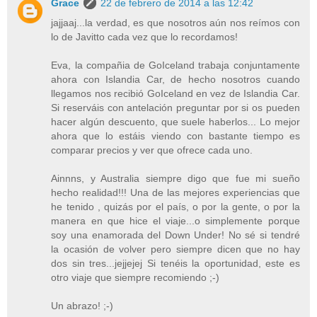
Grace
22 de febrero de 2014 a las 12:42
jajjaaj...la verdad, es que nosotros aún nos reímos con
lo de Javitto cada vez que lo recordamos!
Eva, la compañia de GoIceland trabaja conjuntamente
ahora con Islandia Car, de hecho nosotros cuando
llegamos nos recibió GoIceland en vez de Islandia Car.
Si reserváis con antelación preguntar por si os pueden
hacer algún descuento, que suele haberlos... Lo mejor
ahora que lo estáis viendo con bastante tiempo es
comparar precios y ver que ofrece cada uno.
Ainnns, y Australia siempre digo que fue mi sueño
hecho realidad!!! Una de las mejores experiencias que
he tenido , quizás por el país, o por la gente, o por la
manera en que hice el viaje...o simplemente porque
soy una enamorada del Down Under! No sé si tendré
la ocasión de volver pero siempre dicen que no hay
dos sin tres...jejjejej Si tenéis la oportunidad, este es
otro viaje que siempre recomiendo ;-)
Un abrazo! ;-)