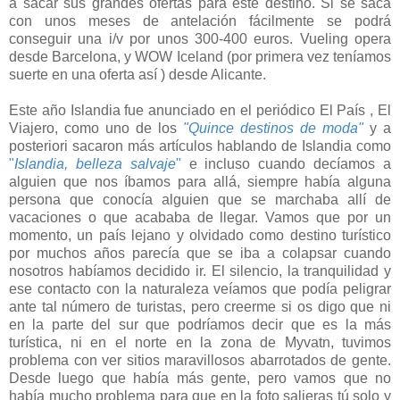
a sacar sus grandes ofertas para este destino. Si se saca
con unos meses de antelación fácilmente se podrá
conseguir una i/v por unos 300-400 euros. Vueling opera
desde Barcelona, y WOW Iceland (por primera vez teníamos
suerte en una oferta así ) desde Alicante.
Este año Islandia fue anunciado en el periódico El País , El
Viajero, como uno de los
"Quince destinos de moda"
y a
posteriori sacaron más artículos hablando de Islandia como
"
Islandia, belleza
salvaje
"
e incluso cuando decíamos a
alguien que nos íbamos para allá, siempre había alguna
persona que conocía alguien que se marchaba allí de
vacaciones o que acababa de llegar. Vamos que por un
momento, un país lejano y olvidado como destino turístico
por muchos años parecía que se iba a colapsar cuando
nosotros habíamos decidido ir. El silencio, la tranquilidad y
ese contacto con la naturaleza veíamos que podía peligrar
ante tal número de turistas, pero creerme si os digo que ni
en la parte del sur que podríamos decir que es la más
turística, ni en el norte en la zona de Myvatn, tuvimos
problema con ver sitios maravillosos abarrotados de gente.
Desde luego que había más gente, pero vamos que no
había mucho problema para que en la foto salieras tú solo y