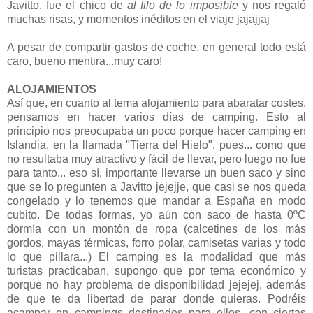
Javitto, fue el chico de
al filo de lo imposible
y nos regaló
muchas risas, y momentos inéditos en el viaje jajajjaj
A pesar de compartir gastos de coche, en general todo está
caro, bueno mentira...muy caro!
ALOJAMIENTOS
Así que, en cuanto al tema alojamiento para abaratar costes,
pensamos en hacer varios días de camping. Esto al
principio nos preocupaba un poco porque hacer camping en
Islandia, en la llamada "Tierra del Hielo", pues... como que
no resultaba muy atractivo y fácil de llevar, pero luego no fue
para tanto... eso sí, importante llevarse un buen saco y sino
que se lo pregunten a Javitto jejejje, que casi se nos queda
congelado y lo tenemos que mandar a España en modo
cubito. De todas formas, yo aún con saco de hasta 0ºC
dormía con un montón de ropa (calcetines de los más
gordos, mayas térmicas, forro polar, camisetas varias y todo
lo que pillara...) El camping es la modalidad que más
turistas practicaban, supongo que por tema económico y
porque no hay problema de disponibilidad jejejej, además
de que te da libertad de parar donde quieras. Podréis
acampar en campings destinados para ellos, con ciertas