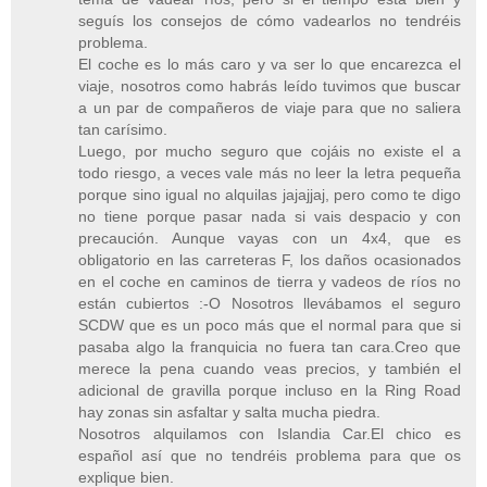
seguís los consejos de cómo vadearlos no tendréis
problema.
El coche es lo más caro y va ser lo que encarezca el
viaje, nosotros como habrás leído tuvimos que buscar
a un par de compañeros de viaje para que no saliera
tan carísimo.
Luego, por mucho seguro que cojáis no existe el a
todo riesgo, a veces vale más no leer la letra pequeña
porque sino igual no alquilas jajajjaj, pero como te digo
no tiene porque pasar nada si vais despacio y con
precaución. Aunque vayas con un 4x4, que es
obligatorio en las carreteras F, los daños ocasionados
en el coche en caminos de tierra y vadeos de ríos no
están cubiertos :-O Nosotros llevábamos el seguro
SCDW que es un poco más que el normal para que si
pasaba algo la franquicia no fuera tan cara.Creo que
merece la pena cuando veas precios, y también el
adicional de gravilla porque incluso en la Ring Road
hay zonas sin asfaltar y salta mucha piedra.
Nosotros alquilamos con Islandia Car.El chico es
español así que no tendréis problema para que os
explique bien.