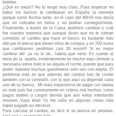
tarjetas.
¿Qué es mejor? No lo tengo muy claro...Para empezar no
todos los bancos te cambiaran en España la moneda
porque como fluctúa tanto, en el caso del BBVA nos decía
que no cotizaba en bolsa y no podían conseguirnosla.
Finalmente, a través de la Caixa, pudimos cambiar y cuál
fue nuestra sorpresa que aunque dicen que no te cobran
comisión, el cambio que hace el banco, es bastante más
alto por el precio que tienen ellos de compra, y en 200 euros
que cambiamos perdimos casi 30 euros!!! Si es mejor
cambiar allí ya no lo sé... habría que verlo. En cuanto al
tema de la tarjeta, evidentemente es mucho más cómodo y
necesaria sobre todo si se alquila el coche, puesto que para
poder repostar muchas gasolineras solo van con tarjeta. El
problema está en que además del cambio has de contar
también con la comisión, con lo que aquí ya depende cada
uno de su banco... Mi mala experiencia de pagar con tarjeta
en este país fue curiosamente en cobros mal hechos, como
pagos dobles o cargos demás que aún estoy intentando
resolver...Vaya tela!! Ya me valía en algunas cosas más
haber pagado en efectivo!
Para calcular el cambio, es fácil si se piensa en pesetas,
será eso y un poquito más.