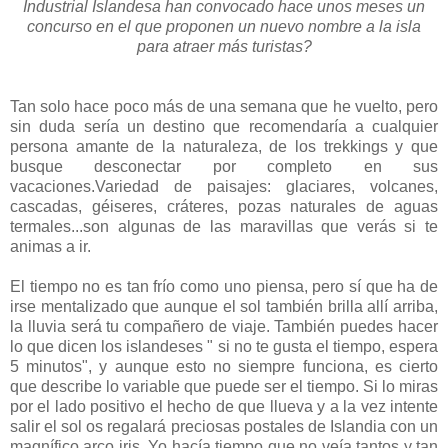
Industrial Islandesa han convocado hace unos meses un
concurso en el que proponen un nuevo nombre a la isla
para atraer más turistas?
Tan solo hace poco más de una semana que he vuelto, pero
sin duda sería un destino que recomendaría a cualquier
persona amante de la naturaleza, de los trekkings y que
busque desconectar por completo en sus
vacaciones.
Variedad de paisajes: glaciares, volcanes,
cascadas, géiseres, cráteres, pozas naturales de aguas
termales...son algunas de las maravillas que verás si te
animas a ir.
El tiempo no es tan frío como uno piensa, pero sí que ha de
irse mentalizado que aunque el sol también brilla allí arriba,
la lluvia será tu compañero de viaje. También puedes hacer
lo que dicen los islandeses " si no te gusta el tiempo, espera
5 minutos", y aunque esto no siempre funciona, es cierto
que describe lo variable que puede ser el tiempo. Si lo miras
por el lado positivo el hecho de que llueva y a la vez intente
salir el sol os regalará preciosas postales de Islandia con un
magnífico arco iris. Yo hacía tiempo que no veía tantos y tan