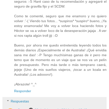
seguros :-S Haré caso de tu recomendación y agregaré el
seguro de gravilla fijo y el SCDW.
Como te comenté, seguro que me enamoro y no quiero
volver :'-( Viendo tus fotos... *suspiros* *suspiro* bueno, ¡Ya
estoy enamorada! Me voy a volver loca haciendo fotos y
Héctor se va a volver loco de la desesperación jajaja . A ver
si nos rapta algún troll jiji :-D
Bueno, por ahora me quedo entretenida leyendo todos los
demás diarios ¡Especialmente el de Australia! ¡Qué envidia
sana me das! :-P Tengo muchísimas ganas de ir pero me
temo que de momento es un viaje que se nos va un pelín
de presupuesto. Pero más tarde o más temprano caerá,
jejeje (Uno de mis sueños viajeros, ¡tocar a un koala en
Australia! ¡Los adoooro!).
¡Abrazote! ^_^
Responder
Respuestas